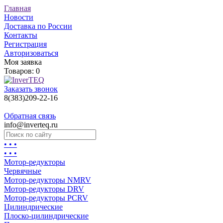
Главная
Новости
Доставка по России
Контакты
Регистрация
Авторизоваться
Моя заявка
Товаров:
0
Заказать звонок
8(383)209-22-16
Обратная связь
info@inverteq.ru
• • •
• • •
Мотор-редукторы
Червячные
Мотор-редукторы NMRV
Мотор-редукторы DRV
Мотор-редукторы PCRV
Цилиндрические
Плоско-цилиндрические